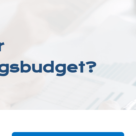
r
ngsbudget?